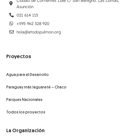
Ciudad de Corrientes 1188 c/ San Benigno. Las Lomas,
Asunción
021 614 115
+595 962 328 920
hola@atodopulmon.org
Proyectos
Agua para el Desarrollo
Paraguay más Jaguareté – Chaco
Parques Nacionales
Todos los proyectos
La Organización