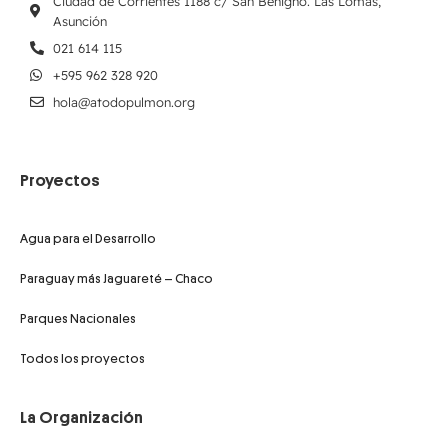
Ciudad de Corrientes 1188 c/ San Benigno. Las Lomas,
Asunción
021 614 115
+595 962 328 920
hola@atodopulmon.org
Proyectos
Agua para el Desarrollo
Paraguay más Jaguareté – Chaco
Parques Nacionales
Todos los proyectos
La Organización